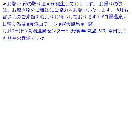
7月19日(日) 真湯温泉センター♨️ 天候 ☁️ 気温 24℃ 今日はく
もり空の真湯です🌿