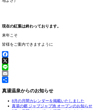
地よさ）
現在の紅葉は終わっております。
来年こそ
皆様をご案内できますように
Facebook
X
Line
Email
共
真湯温泉からのお知らせ
有
8月の月間カレンダーを掲載いたしました
真湯の郷 ジャブジャブ池 オープンのお知らせ