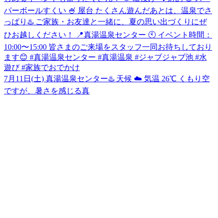
7月11日(土) 真湯温泉センター♨️ 天候 ☁️ 気温 26℃ くもり空
ですが、暑さを感じる真