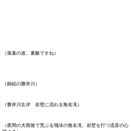
（落葉の道。素敵ですね）
（錦絵の磐井川）
（磐井川左岸 岩璧に流れる無名滝）
（夜間の大雨後で荒ぶる飛沫の無名滝。岩壁を打つ流音の心