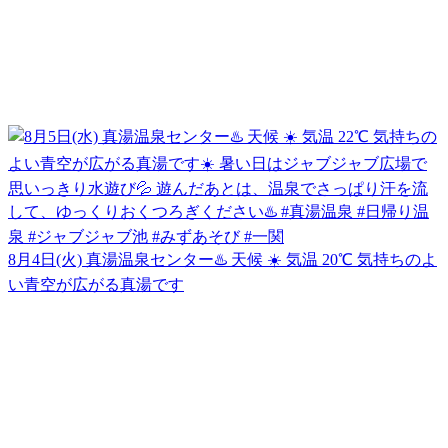
8月4日(火) 真湯温泉センター♨️ 天候 ☀️ 気温 20℃ 気持ちのよ
い青空が広がる真湯です