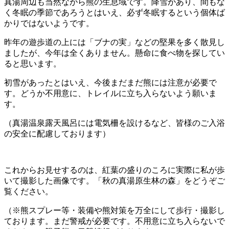
真湯周辺も当然ながら熊の生息域です。降雪があり、間もな
く冬眠の季節であろうとはいえ、必ず冬眠するという個体ば
かりではないようです。
昨年の遊歩道の上には「ブナの実」などの堅果を多く散見し
ましたが、今年は全くありません。懸命に食べ物を探してい
ると思います。
初雪があったとはいえ、今後まだまだ熊には注意が必要で
す。どうか不用意に、トレイルに立ち入らないよう願いま
す。
（真湯温泉露天風呂には電気柵を設けるなど、皆様のご入浴
の安全に配慮しております）
これからお見せするのは、紅葉の盛りのころに実際に私が歩
いて撮影した画像です。「秋の真湯原生林の森」をどうぞご
覧ください。
（※熊スプレー等・装備や熊対策を万全にして歩行・撮影し
ております。まだ警戒が必要です。不用意に立ち入らないで