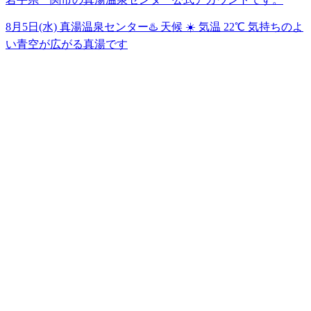
8月5日(水) 真湯温泉センター♨️ 天候 ☀️ 気温 22℃ 気持ちのよ
い青空が広がる真湯です