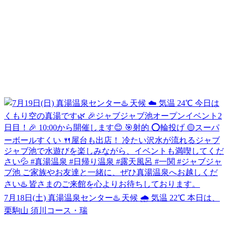
7月18日(土) 真湯温泉センター♨️ 天候 🌧️ 気温 22℃ 本日は、
栗駒山 須川コース・瑞