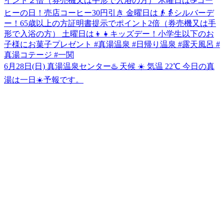
6月28日(日) 真湯温泉センター♨️ 天候 ☀️ 気温 22℃ 今日の真
湯は一日☀️予報です。