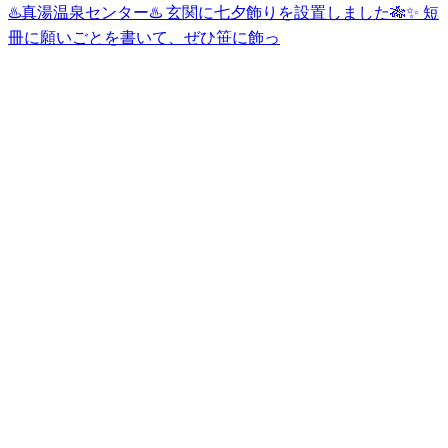
♨️真湯温泉センター♨️ 玄関に七夕飾りを設置しました🎋✨ 短
冊に願いごとを書いて、ぜひ笹に飾っ