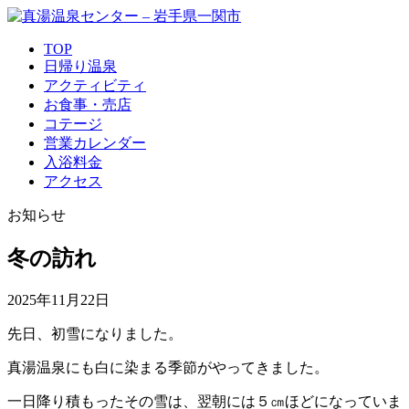
TOP
日帰り温泉
アクティビティ
お食事・売店
コテージ
営業カレンダー
入浴料金
アクセス
お知らせ
冬の訪れ
2025年11月22日
先日、初雪になりました。
真湯温泉にも白に染まる季節がやってきました。
一日降り積もったその雪は、翌朝には５㎝ほどになっていま