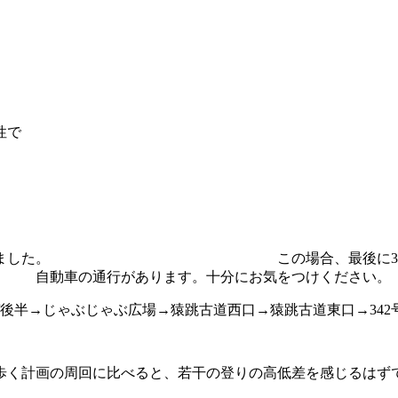
性で
古道を歩きました。 この場合、最後に342号線
。十分にお気をつけください。
/後半→じゃぶじゃぶ広場→猿跳古道西口→猿跳古道東口→342
歩く計画の周回に比べると、若干の登りの高低差を感じるはず