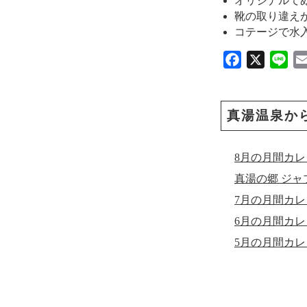
オリジナルて
靴の取り違え
コテージで水
F
X
L
a
i
c
n
e
e
真湯温泉か
b
o
8月の月間カ
o
真湯の郷 ジャ
k
7月の月間カ
6月の月間カ
5月の月間カ