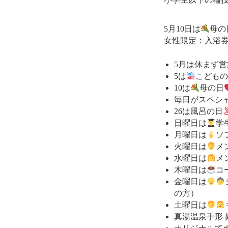
5月10日は
母の
女性限定：入浴
5月は休まず
5は
こども
10は
母の日
毎日がスペシ
26は風呂の日
日曜日は
学
月曜日は
ソ
火曜日は
メ
水曜日は
メ
木曜日は
コ
金曜日は
の方）
土曜日は
真湯温泉手形 