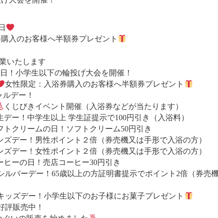
日
券購入のお客様へ半額券プレゼント
営業いたします
の日！小学生以下の輪投げ大会を開催！
女性限定：入浴券購入のお客様へ半額券プレゼント
ャルデー！
くじびきイベント開催（入浴券などが当たります）
生デー！中学生以上 学生証提示で100円引き（入浴料）
フトクリームの日！ソフトクリーム50円引き
ンズデー！男性ポイント２倍（券売機又は手形で入浴の方）
ンズデー！女性ポイント２倍（券売機又は手形で入浴の方）
ーヒーの日！売店コーヒー30円引き
シルバーデー！65歳以上の方証明書提示でポイント2倍（券売
キッズデー！小学生以下のお子様にお菓子プレゼント
好評販売中！